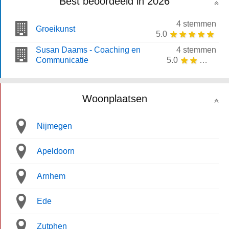
Best beoordeeld in 2026
4 stemmen
Groeikunst
5.0
Susan Daams - Coaching en
4 stemmen
Communicatie
5.0
Woonplaatsen
Nijmegen
Apeldoorn
Arnhem
Ede
Zutphen