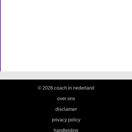
© 2026 coach in nederland
|
over ons
|
disclaimer
|
privacy policy
|
handleiding