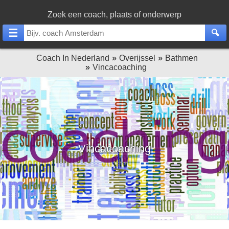
Zoek een coach, plaats of onderwerp
Coach In Nederland
Overijssel
Bathmen
Vincacoaching
Vincacoaching