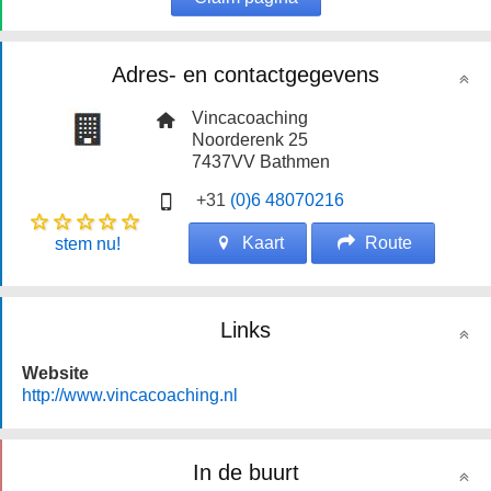
Adres- en contactgegevens
Vincacoaching
Noorderenk 25
7437VV
Bathmen
+31
(0)6 48070216
Kaart
Route
stem nu!
Links
Website
http://www.vincacoaching.nl
In de buurt