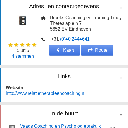
Adres- en contactgegevens
Broeks Coaching en Training Trudy
Theresiaplein 7
5652 EV
Eindhoven
+31
(0)40 2444641
Kaart
Route
5
uit 5
4
stemmen
Links
Website
http://www.relatietherapieencoaching.nl
In de buurt
Vaags Coaching en Psychologiepraktijk