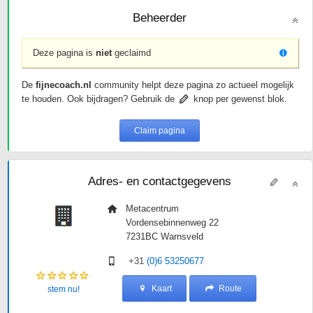
Beheerder
Deze pagina is
niet
geclaimd
De
fijnecoach.nl
community helpt deze pagina zo actueel mogelijk
te houden. Ook bijdragen? Gebruik de
knop per gewenst blok.
Claim pagina
Adres- en contactgegevens
Metacentrum
Vordensebinnenweg 22
7231BC
Warnsveld
+31
(0)6 53250677
Kaart
Route
stem nu!