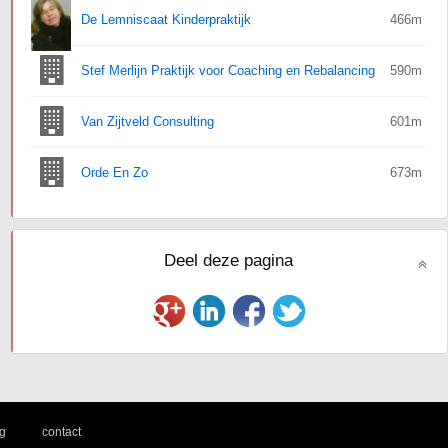
De Lemniscaat Kinderpraktijk
466m
Stef Merlijn Praktijk voor Coaching en Rebalancing
590m
Van Zijtveld Consulting
601m
Orde En Zo
673m
Deel deze pagina
|
g
contact