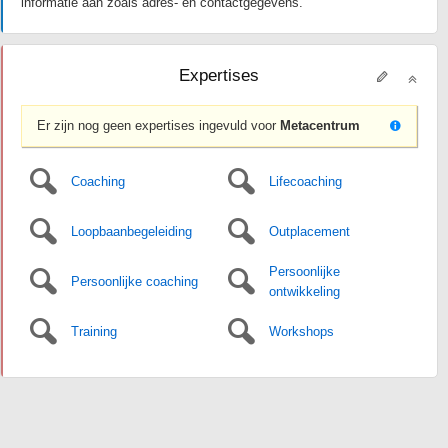
informatie aan zoals adres- en contactgegevens.
Expertises
Er zijn nog geen expertises ingevuld voor
Metacentrum
Coaching
Lifecoaching
Loopbaanbegeleiding
Outplacement
Persoonlijke
Persoonlijke coaching
ontwikkeling
Training
Workshops