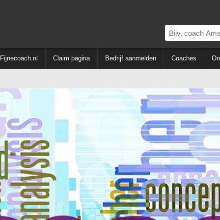
Fijnecoach.nl
Claim pagina
Bedrijf aanmelden
Coaches
On